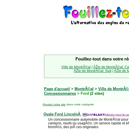
Fouillez-tout dans votre ré
Ville de MontrÃ©al
|
ÃŽle de MontrÃ©al: Ce
ÃŽle de MontrÃ©al: Sud
|
ÃŽle de M
Page d'accueil
>
MontrÃ©al
>
Ville de MontrÃ©
Concessionnaires
> Ford
(2 sites)
Ajoutez votre site
dans cette catégorie
Ovale Ford LincolnÂ
cliquez pour la ca
Un concessionnaire automobile de MontrÃ©al pour l
camions, neufs ou usagÃ©s. Un service rapide et ef
formÃ©s, des piÃ¨ces originales.