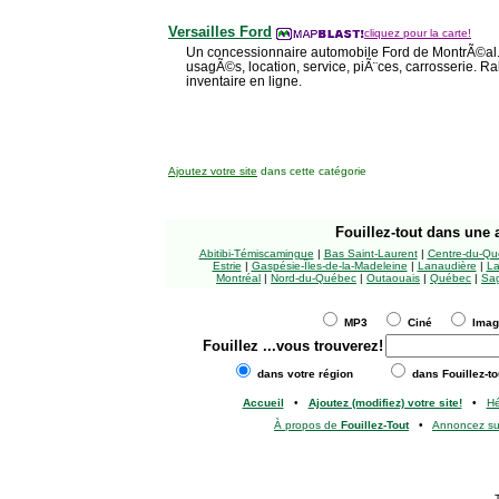
Versailles Ford
cliquez pour la carte!
Un concessionnaire automobile Ford de MontrÃ©al.
usagÃ©s, location, service, piÃ¨ces, carrosserie. Ra
inventaire en ligne.
Ajoutez votre site
dans cette catégorie
Fouillez-tout
dans une a
Abitibi-Témiscamingue
|
Bas Saint-Laurent
|
Centre-du-Qu
Estrie
|
Gaspésie-Îles-de-la-Madeleine
|
Lanaudière
|
La
Montréal
|
Nord-du-Québec
|
Outaouais
|
Québec
|
Sag
MP3
Ciné
Ima
Fouillez
...vous trouverez!
dans votre région
dans Fouillez-to
Accueil
•
Ajoutez (modifiez) votre site!
•
H
À propos de
Fouillez-Tout
•
Annoncez s