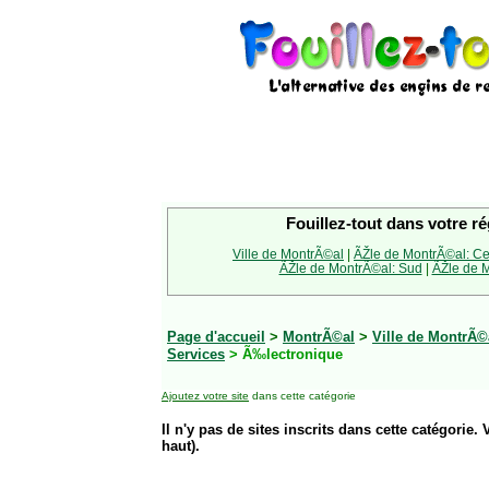
Fouillez-tout dans votre ré
Ville de MontrÃ©al
|
ÃŽle de MontrÃ©al: Ce
ÃŽle de MontrÃ©al: Sud
|
ÃŽle de M
Page d'accueil
>
MontrÃ©al
>
Ville de MontrÃ©
Services
> Ã‰lectronique
Ajoutez votre site
dans cette catégorie
Il n'y pas de sites inscrits dans cette catégorie. 
haut).