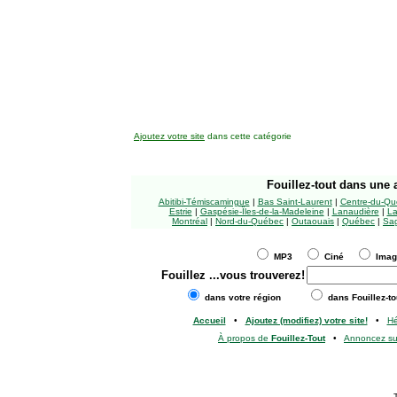
Ajoutez votre site
dans cette catégorie
Fouillez-tout
dans une a
Abitibi-Témiscamingue
|
Bas Saint-Laurent
|
Centre-du-Qu
Estrie
|
Gaspésie-Îles-de-la-Madeleine
|
Lanaudière
|
La
Montréal
|
Nord-du-Québec
|
Outaouais
|
Québec
|
Sag
MP3
Ciné
Ima
Fouillez
...vous trouverez!
dans votre région
dans Fouillez-to
Accueil
•
Ajoutez (modifiez) votre site!
•
H
À propos de
Fouillez-Tout
•
Annoncez s