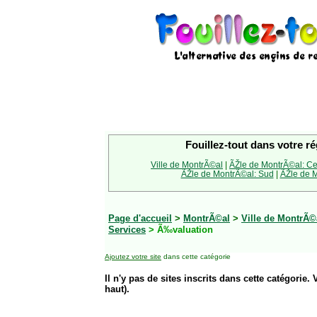
Fouillez-tout dans votre ré
Ville de MontrÃ©al
|
ÃŽle de MontrÃ©al: Ce
ÃŽle de MontrÃ©al: Sud
|
ÃŽle de M
Page d'accueil
>
MontrÃ©al
>
Ville de MontrÃ©
Services
> Ã‰valuation
Ajoutez votre site
dans cette catégorie
Il n'y pas de sites inscrits dans cette catégorie. 
haut).