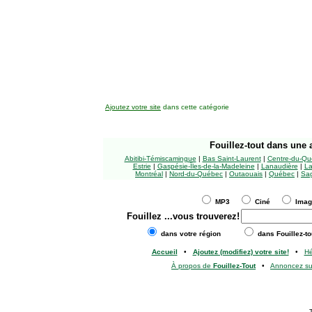
Ajoutez votre site
dans cette catégorie
Fouillez-tout
dans une a
Abitibi-Témiscamingue
|
Bas Saint-Laurent
|
Centre-du-Qu
Estrie
|
Gaspésie-Îles-de-la-Madeleine
|
Lanaudière
|
La
Montréal
|
Nord-du-Québec
|
Outaouais
|
Québec
|
Sag
MP3
Ciné
Ima
Fouillez
...vous trouverez!
dans votre région
dans Fouillez-to
Accueil
•
Ajoutez (modifiez) votre site!
•
H
À propos de
Fouillez-Tout
•
Annoncez s