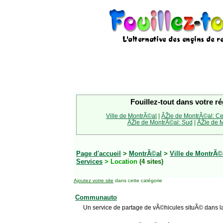
Fouillez-tout dans votre ré
Ville de MontrÃ©al
|
ÃŽle de MontrÃ©al: Ce
ÃŽle de MontrÃ©al: Sud
|
ÃŽle de M
Page d'accueil
>
MontrÃ©al
>
Ville de MontrÃ©
Services
> Location
(4 sites)
Ajoutez votre site
dans cette catégorie
Communauto
Un service de partage de vÃ©hicules situÃ© dans la