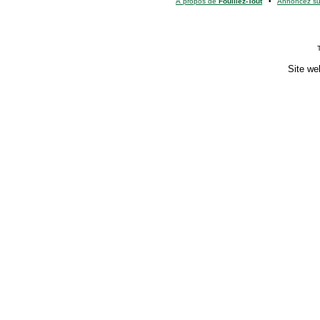
À propos de
Fouillez-Tout
•
Annoncez s
Site we