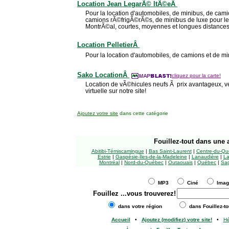
Location Jean LegarÃ© ltÃ©eÂ
Pour la location d'automobiles, de minibus, de cam
camions rÃ©frigÃ©rÃ©s, de minibus de luxe pour le
MontrÃ©al, courtes, moyennes et longues distances
Location PelletierÂ
Pour la location d'automobiles, de camions et de mini
Sako LocationÂ
cliquez pour la carte!
Location de vÃ©hicules neufs Ã prix avantageux, 
virtuelle sur notre site!
Ajoutez votre site
dans cette catégorie
Fouillez-tout
dans une a
Abitibi-Témiscamingue
|
Bas Saint-Laurent
|
Centre-du-Qu
Estrie
|
Gaspésie-Îles-de-la-Madeleine
|
Lanaudière
|
La
Montréal
|
Nord-du-Québec
|
Outaouais
|
Québec
|
Sag
MP3
Ciné
Ima
Fouillez
...vous trouverez!
dans votre région
dans Fouillez-to
Accueil
•
Ajoutez (modifiez) votre site!
•
H