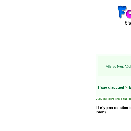
Ville de MontrÃ©al
Page d'accueil
>
Ajoutez votre site
dans ce
Il n'y pas de sites 
haut).