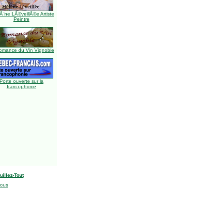
Ã¨ne LÃ©veillÃ©e Artiste
Peintre
omance du Vin Vignoble
Porte ouverte sur la
francophonie
uillez-Tout
nous