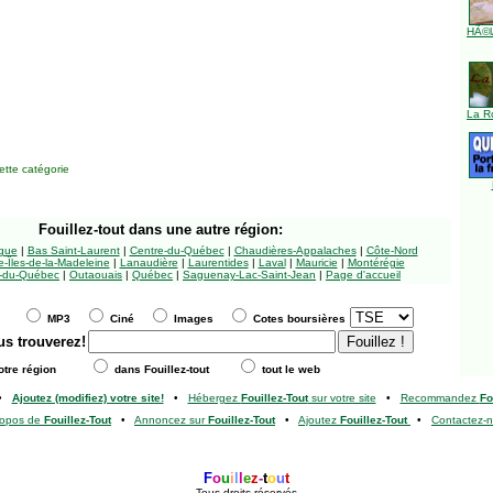
HÃ©l
La R
tte catégorie
Fouillez-tout
dans une autre région:
ngue
|
Bas Saint-Laurent
|
Centre-du-Québec
|
Chaudières-Appalaches
|
Côte-Nord
-Îles-de-la-Madeleine
|
Lanaudière
|
Laurentides
|
Laval
|
Mauricie
|
Montérégie
-du-Québec
|
Outaouais
|
Québec
|
Saguenay-Lac-Saint-Jean
|
Page d'accueil
MP3
Ciné
Images
Cotes boursières
us trouverez!
tre région
dans Fouillez-tout
tout le web
•
Ajoutez (modifiez) votre site!
•
Hébergez
Fouillez-Tout
sur votre site
•
Recommandez
Fo
ropos de
Fouillez-Tout
•
Annoncez sur
Fouillez-Tout
•
Ajoutez
Fouillez-Tout
•
Contactez-
F
o
u
i
l
l
e
z
-
t
o
u
t
Tous droits réservés