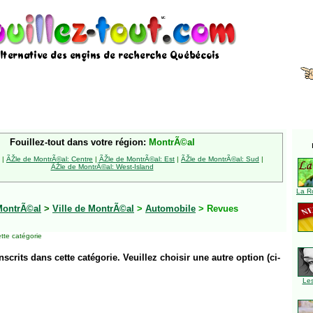
Fouillez-tout dans votre région:
MontrÃ©al
|
ÃŽle de MontrÃ©al: Centre
|
ÃŽle de MontrÃ©al: Est
|
ÃŽle de MontrÃ©al: Sud
|
ÃŽle de MontrÃ©al: West-Island
La R
MontrÃ©al
>
Ville de MontrÃ©al
>
Automobile
> Revues
tte catégorie
inscrits dans cette catégorie. Veuillez choisir une autre option (ci-
Le