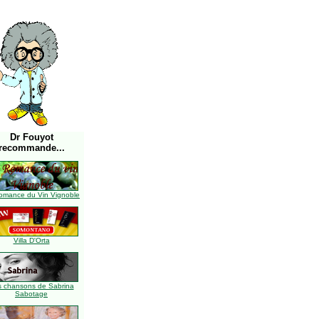
Dr Fouyot
recommande...
omance du Vin Vignoble
Villa D'Orta
s chansons de Sabrina
Sabotage