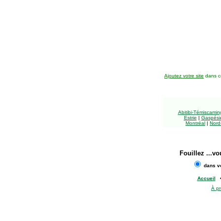
Ajoutez votre site
dans ce
Abitibi-Témiscami
Estrie
|
Gaspésie
Montréal
|
Nord
Fouillez
...vo
dans vo
Accueil
À p