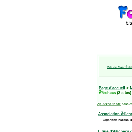
Ville de MontrÃ©al
Page d'accueil
>
Ã‰checs
(2 sites)
Ajoutez votre site
dans ce
Association Ã©che
Organisme national du
Ligue d'Ã©checs 