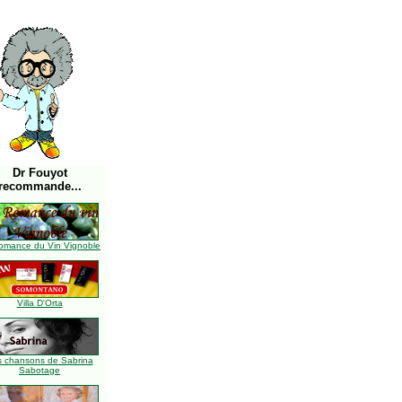
Dr Fouyot
recommande...
omance du Vin Vignoble
Villa D'Orta
s chansons de Sabrina
Sabotage