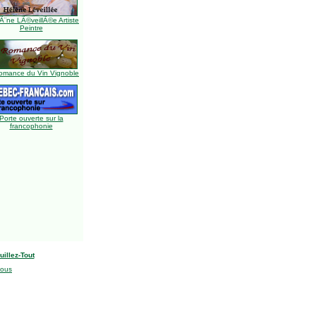
Ã¨ne LÃ©veillÃ©e Artiste
Peintre
omance du Vin Vignoble
Porte ouverte sur la
francophonie
uillez-Tout
nous