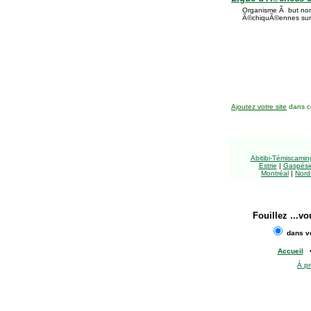
Organisme Ã but non 
Ã©chiquÃ©ennes sur l
Ajoutez votre site
dans ce
Abitibi-Témiscami
Estrie
|
Gaspésie
Montréal
|
Nord
Fouillez
...vo
dans vo
Accueil
À p