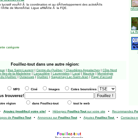
lucratif vouÃ© Ã la coordination et au dÃ©veloppement des activitÃ©s
'Ã®le de MontrÃ©al. Ligue affiliÃ©e Ã la FQE.
HÃ©l
La R
tte catégorie
Fouillez-tout
dans une autre région:
ngue
|
Bas Saint-Laurent
|
Centre-du-Québec
|
Chaudières-Appalaches
|
Côte-Nord
-Îles-de-la-Madeleine
|
Lanaudière
|
Laurentides
|
Laval
|
Mauricie
|
Montérégie
-du-Québec
|
Outaouais
|
Québec
|
Saguenay-Lac-Saint-Jean
|
Page d'accueil
MP3
Ciné
Images
Cotes boursières
us trouverez!
tre région
dans Fouillez-tout
tout le web
•
Ajoutez (modifiez) votre site!
•
Hébergez
Fouillez-Tout
sur votre site
•
Recommandez
Fo
ropos de
Fouillez-Tout
•
Annoncez sur
Fouillez-Tout
•
Ajoutez
Fouillez-Tout
•
Contactez-
F
o
u
i
l
l
e
z
-
t
o
u
t
Tous droits réservés