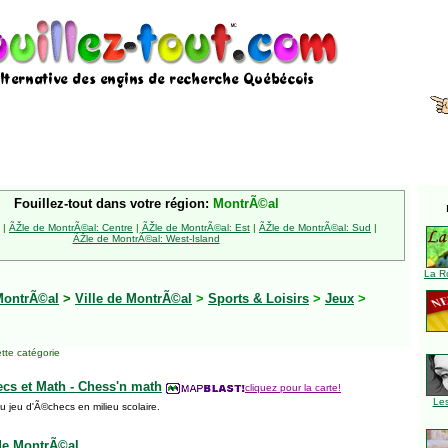
Fouillez-tout dans votre région:
MontrÃ©al
|
ÃŽle de MontrÃ©al: Centre
|
ÃŽle de MontrÃ©al: Est
|
ÃŽle de MontrÃ©al: Sud
|
ÃŽle de MontrÃ©al: West-Island
La R
MontrÃ©al
>
Ville de MontrÃ©al
>
Sports & Loisirs
>
Jeux
>
tte catégorie
cs et Math - Chess'n math
cliquez pour la carte!
Le
 jeu d'Ã©checs en milieu scolaire.
de MontrÃ©al