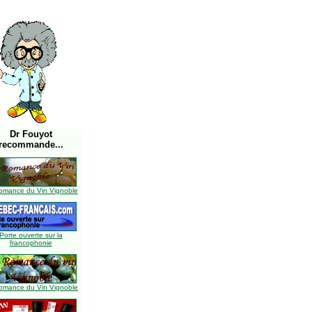
Dr Fouyot
recommande...
omance du Vin Vignoble
Porte ouverte sur la
francophonie
omance du Vin Vignoble