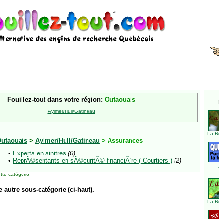
Fouillez-tout dans votre région:
Outaouais
Aylmer/Hull/Gatineau
La R
utaouais
>
Aylmer/Hull/Gatineau
> Assurances
•
Experts en sinitres
(0)
•
ReprÃ©sentants en sÃ©curitÃ© financiÃ¨re ( Courtiers )
(2)
tte catégorie
e autre sous-catégorie (ci-haut).
La R