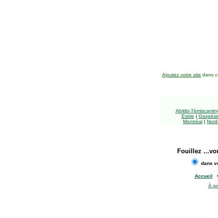
Ajoutez votre site
dans ce
Abitibi-Témiscami
Estrie
|
Gaspésie
Montréal
|
Nord
Fouillez
...vo
dans vo
Accueil
À p