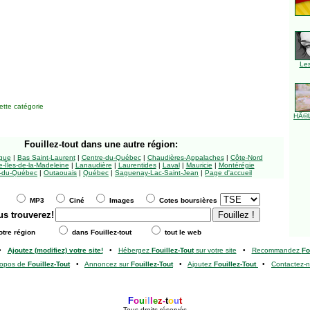
Le
tte catégorie
HÃ©l
Fouillez-tout
dans une autre région:
ngue
|
Bas Saint-Laurent
|
Centre-du-Québec
|
Chaudières-Appalaches
|
Côte-Nord
-Îles-de-la-Madeleine
|
Lanaudière
|
Laurentides
|
Laval
|
Mauricie
|
Montérégie
-du-Québec
|
Outaouais
|
Québec
|
Saguenay-Lac-Saint-Jean
|
Page d'accueil
MP3
Ciné
Images
Cotes boursières
us trouverez!
tre région
dans Fouillez-tout
tout le web
•
Ajoutez (modifiez) votre site!
•
Hébergez
Fouillez-Tout
sur votre site
•
Recommandez
Fo
ropos de
Fouillez-Tout
•
Annoncez sur
Fouillez-Tout
•
Ajoutez
Fouillez-Tout
•
Contactez-
F
o
u
i
l
l
e
z
-
t
o
u
t
Tous droits réservés