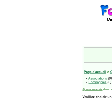
Page d'accueil
>
O
•
Associations
(0)
•
Compagnies
(0)
Ajoutez votre site
dans ce
Veuillez choisir un