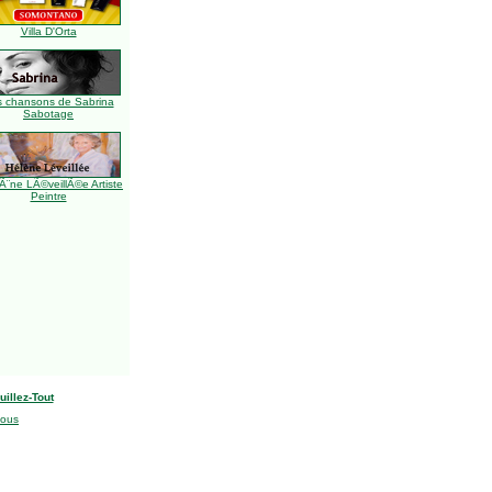
Villa D'Orta
s chansons de Sabrina
Sabotage
Ã¨ne LÃ©veillÃ©e Artiste
Peintre
uillez-Tout
nous