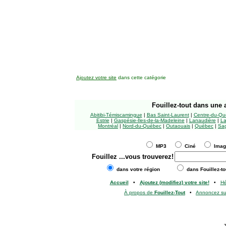
Ajoutez votre site
dans cette catégorie
Fouillez-tout
dans une a
Abitibi-Témiscamingue
|
Bas Saint-Laurent
|
Centre-du-Qu
Estrie
|
Gaspésie-Îles-de-la-Madeleine
|
Lanaudière
|
La
Montréal
|
Nord-du-Québec
|
Outaouais
|
Québec
|
Sag
MP3
Ciné
Ima
Fouillez
...vous trouverez!
dans votre région
dans Fouillez-to
Accueil
•
Ajoutez (modifiez) votre site!
•
H
À propos de
Fouillez-Tout
•
Annoncez s