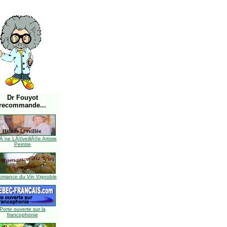
Dr Fouyot
recommande...
Ã¨ne LÃ©veillÃ©e Artiste
Peintre
omance du Vin Vignoble
Porte ouverte sur la
francophonie