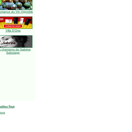
omance du Vin Vignoble
Villa D'Orta
s chansons de Sabrina
Sabotage
uillez-Tout
nous