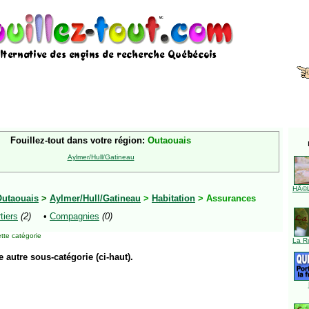
Fouillez-tout dans votre région:
Outaouais
Aylmer/Hull/Gatineau
HÃ©l
utaouais
>
Aylmer/Hull/Gatineau
>
Habitation
> Assurances
tiers
(2)
•
Compagnies
(0)
tte catégorie
La R
e autre sous-catégorie (ci-haut).