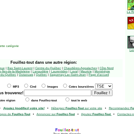
La R
tte catégorie
Le
Fouillez-tout
dans une autre région:
ngue
|
Bas Saint-Laurent
|
Centre-du-Québec
|
Chaudières-Appalaches
|
Côte-Nord
-Îles-de-la-Madeleine
|
Lanaudière
|
Laurentides
|
Laval
|
Mauricie
|
Montérégie
-du-Québec
|
Outaouais
|
Québec
|
Saguenay-Lac-Saint-Jean
|
Page d'accueil
MP3
Ciné
Images
Cotes boursières
us trouverez!
tre région
dans Fouillez-tout
tout le web
•
Ajoutez (modifiez) votre site!
•
Hébergez
Fouillez-Tout
sur votre site
•
Recommandez
Fo
ropos de
Fouillez-Tout
•
Annoncez sur
Fouillez-Tout
•
Ajoutez
Fouillez-Tout
•
Contactez-
F
o
u
i
l
l
e
z
-
t
o
u
t
Tous droits réservés