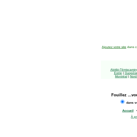
Ajoutez votre site
dans ce
Abitibi-Témiscami
Estrie
|
Gaspésie
Montréal
|
Nord
Fouillez
...vo
dans vo
Accueil
À p