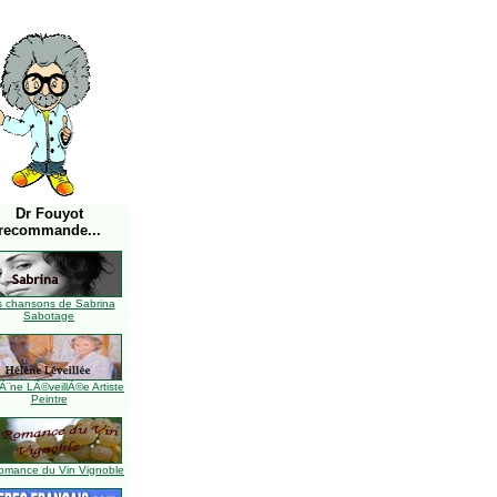
Dr Fouyot
recommande...
s chansons de Sabrina
Sabotage
Ã¨ne LÃ©veillÃ©e Artiste
Peintre
omance du Vin Vignoble