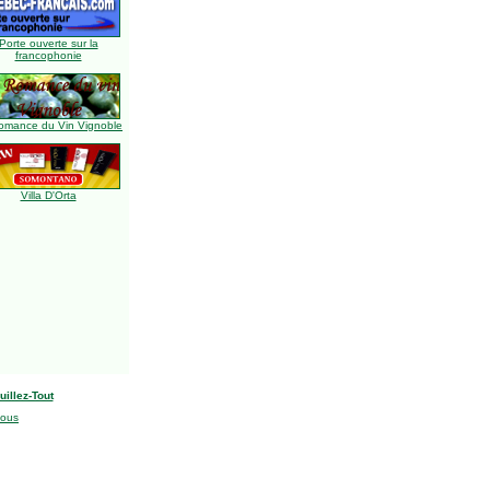
Porte ouverte sur la
francophonie
omance du Vin Vignoble
Villa D'Orta
uillez-Tout
nous