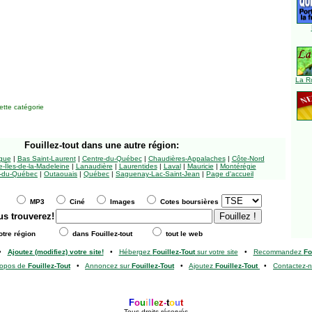
La R
tte catégorie
Fouillez-tout
dans une autre région:
ngue
|
Bas Saint-Laurent
|
Centre-du-Québec
|
Chaudières-Appalaches
|
Côte-Nord
-Îles-de-la-Madeleine
|
Lanaudière
|
Laurentides
|
Laval
|
Mauricie
|
Montérégie
-du-Québec
|
Outaouais
|
Québec
|
Saguenay-Lac-Saint-Jean
|
Page d'accueil
MP3
Ciné
Images
Cotes boursières
us trouverez!
tre région
dans Fouillez-tout
tout le web
•
Ajoutez (modifiez) votre site!
•
Hébergez
Fouillez-Tout
sur votre site
•
Recommandez
Fo
ropos de
Fouillez-Tout
•
Annoncez sur
Fouillez-Tout
•
Ajoutez
Fouillez-Tout
•
Contactez-
F
o
u
i
l
l
e
z
-
t
o
u
t
Tous droits réservés