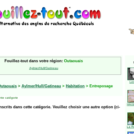
Fouillez-tout dans votre région:
Outaouais
Aylmer/Hull/Gatineau
Le
utaouais
>
Aylmer/Hull/Gatineau
>
Habitation
> Entreposage
tte catégorie
HÃ©l
inscrits dans cette catégorie. Veuillez choisir une autre option (ci-
La R