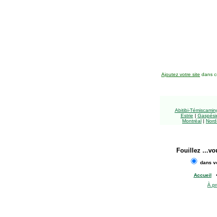
Ajoutez votre site
dans ce
Abitibi-Témiscami
Estrie
|
Gaspésie
Montréal
|
Nord
Fouillez
...vo
dans vo
Accueil
À p