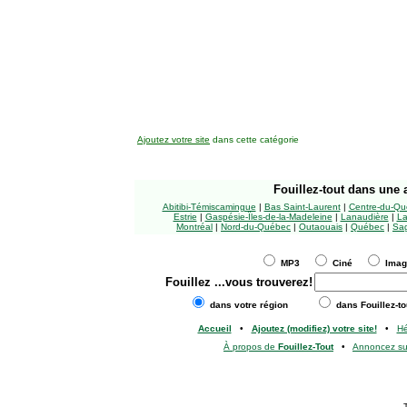
Ajoutez votre site
dans cette catégorie
Fouillez-tout
dans une a
Abitibi-Témiscamingue
|
Bas Saint-Laurent
|
Centre-du-Qu
Estrie
|
Gaspésie-Îles-de-la-Madeleine
|
Lanaudière
|
La
Montréal
|
Nord-du-Québec
|
Outaouais
|
Québec
|
Sag
MP3
Ciné
Ima
Fouillez
...vous trouverez!
dans votre région
dans Fouillez-to
Accueil
•
Ajoutez (modifiez) votre site!
•
H
À propos de
Fouillez-Tout
•
Annoncez s