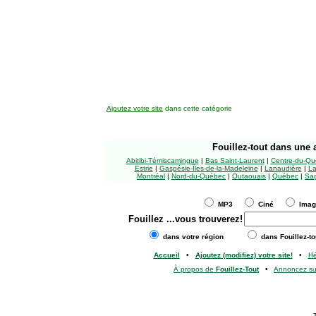
Ajoutez votre site
dans cette catégorie
Fouillez-tout
dans une a
Abitibi-Témiscamingue
|
Bas Saint-Laurent
|
Centre-du-Qu
Estrie
|
Gaspésie-Îles-de-la-Madeleine
|
Lanaudière
|
La
Montréal
|
Nord-du-Québec
|
Outaouais
|
Québec
|
Sag
MP3
Ciné
Ima
Fouillez
...vous trouverez!
dans votre région
dans Fouillez-to
Accueil
•
Ajoutez (modifiez) votre site!
•
H
À propos de
Fouillez-Tout
•
Annoncez s