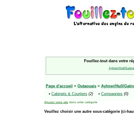
Fouillez-tout dans votre ré
Aylmer/Hull/Gatin
Page d'accueil
>
Outaouais
>
Aylmer/Hull/Gati
•
Cabinets & Courtiers
(2)
•
Compagnies
(0)
Ajoutez votre site
dans cette catégorie
Veuillez choisir une autre sous-catégorie (ci-haut