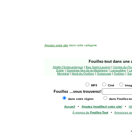
Ajoutez votre site
dans cette catégorie
Fouillez-tout
dans une a
Abitibi-Témiscamingue
|
Bas Saint-Laurent
|
Centre-du-Qu
Estrie
|
Gaspésie-Îles-de-la-Madeleine
|
Lanaudière
|
La
Montréal
|
Nord-du-Québec
|
Outaouais
|
Québec
|
Sag
MP3
Ciné
Ima
Fouillez
...vous trouverez!
dans votre région
dans Fouillez-to
Accueil
•
Ajoutez (modifiez) votre site!
•
H
À propos de
Fouillez-Tout
•
Annoncez s