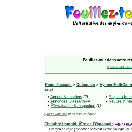
Fouillez-tout dans votre ré
Aylmer/Hull/Gatin
Page d'accueil
>
Outaouais
>
Aylmer/Hull/Gati
site)
•
Agents & courtiers
(2)
•
Projects Immo
•
Annonces ClassÃ©s@
•
Revues & Ma
•
Ã‰valuation & Inspection
(1)
Ajoutez votre site
dans cette catégorie
Chambre immobiliÃ¨re de l'Outaouais
Site web de cette association sans but lucratif qui regroupe 