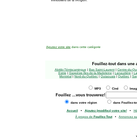
immobiliers de la rÃ©gion.
Ajoutez votre site
dans cette catégorie
Fouillez-tout
dans une a
Abitibi-Témiscamingue
|
Bas Saint-Laurent
|
Centre-du-Qu
Estrie
|
Gaspésie-Îles-de-la-Madeleine
|
Lanaudière
|
La
Montréal
|
Nord-du-Québec
|
Outaouais
|
Québec
|
Sag
MP3
Ciné
Ima
Fouillez
...vous trouverez!
dans votre région
dans Fouillez-to
Accueil
•
Ajoutez (modifiez) votre site!
•
H
À propos de
Fouillez-Tout
•
Annoncez s