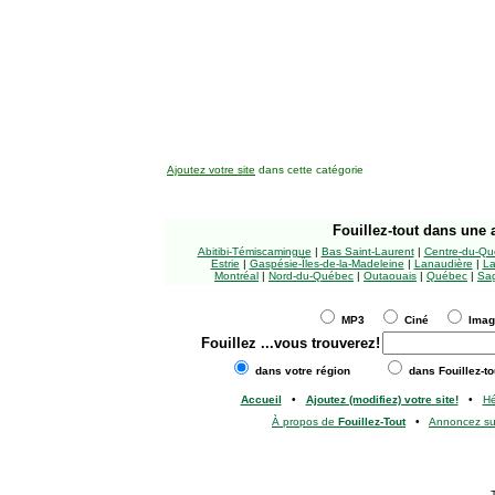
Ajoutez votre site
dans cette catégorie
Fouillez-tout
dans une a
Abitibi-Témiscamingue
|
Bas Saint-Laurent
|
Centre-du-Qu
Estrie
|
Gaspésie-Îles-de-la-Madeleine
|
Lanaudière
|
La
Montréal
|
Nord-du-Québec
|
Outaouais
|
Québec
|
Sag
MP3
Ciné
Ima
Fouillez
...vous trouverez!
dans votre région
dans Fouillez-to
Accueil
•
Ajoutez (modifiez) votre site!
•
H
À propos de
Fouillez-Tout
•
Annoncez s