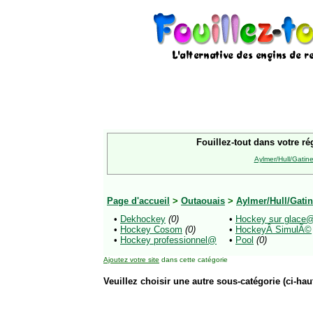
Fouillez-tout dans votre ré
Aylmer/Hull/Gatin
Page d'accueil
>
Outaouais
>
Aylmer/Hull/Gati
•
Dekhockey
(0)
•
Hockey sur glace
•
Hockey Cosom
(0)
•
HockeyÂ SimulÃ©
•
Hockey professionnel@
•
Pool
(0)
Ajoutez votre site
dans cette catégorie
Veuillez choisir une autre sous-catégorie (ci-haut