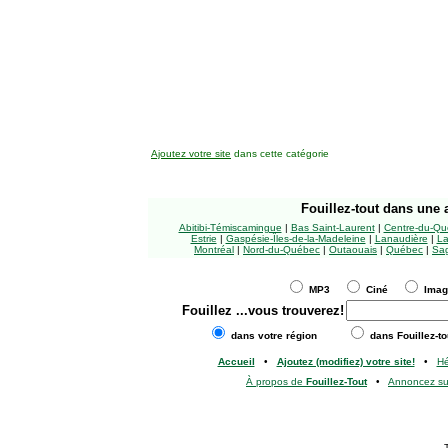
Ajoutez votre site
dans cette catégorie
Fouillez-tout
dans une a
Abitibi-Témiscamingue
|
Bas Saint-Laurent
|
Centre-du-Qu
Estrie
|
Gaspésie-Îles-de-la-Madeleine
|
Lanaudière
|
La
Montréal
|
Nord-du-Québec
|
Outaouais
|
Québec
|
Sag
MP3
Ciné
Ima
Fouillez
...vous trouverez!
dans votre région
dans Fouillez-to
Accueil
•
Ajoutez (modifiez) votre site!
•
H
À propos de
Fouillez-Tout
•
Annoncez s