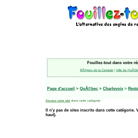
Fouillez-tout dans votre ré
RÃ©gion de la Capitale
|
Ville de QuÃ©
Page d'accueil
>
QuÃ©bec
>
Charlevoix
>
Rest
Ajoutez votre site
dans cette catégorie
Il n'y pas de sites inscrits dans cette catégorie. 
haut).