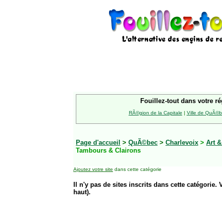
Fouillez-tout dans votre ré
RÃ©gion de la Capitale
|
Ville de QuÃ©
Page d'accueil
>
QuÃ©bec
>
Charlevoix
>
Art &
Tambours & Clairons
Ajoutez votre site
dans cette catégorie
Il n'y pas de sites inscrits dans cette catégorie. 
haut).