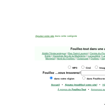
Ajoutez votre site
dans cette catégorie
Fouillez-tout
dans une a
Abitibi-Témiscamingue
|
Bas Saint-Laurent
|
Centre-du-Qu
Estrie
|
Gaspésie-Îles-de-la-Madeleine
|
Lanaudière
|
La
Montréal
|
Nord-du-Québec
|
Outaouais
|
Québec
|
Sag
MP3
Ciné
Ima
Fouillez
...vous trouverez!
dans votre région
dans Fouillez-to
Accueil
•
Ajoutez (modifiez) votre site!
•
H
À propos de
Fouillez-Tout
•
Annoncez s