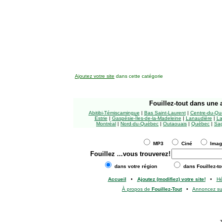
Ajoutez votre site
dans cette catégorie
Fouillez-tout
dans une a
Abitibi-Témiscamingue
|
Bas Saint-Laurent
|
Centre-du-Qu
Estrie
|
Gaspésie-Îles-de-la-Madeleine
|
Lanaudière
|
La
Montréal
|
Nord-du-Québec
|
Outaouais
|
Québec
|
Sag
MP3
Ciné
Ima
Fouillez
...vous trouverez!
dans votre région
dans Fouillez-to
Accueil
•
Ajoutez (modifiez) votre site!
•
H
À propos de
Fouillez-Tout
•
Annoncez s