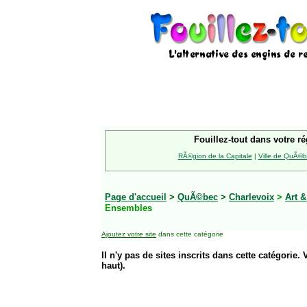
Fouillez-tout dans votre ré
RÃ©gion de la Capitale
|
Ville de QuÃ©
Page d'accueil
>
QuÃ©bec
>
Charlevoix
>
Art &
Ensembles
Ajoutez votre site
dans cette catégorie
Il n'y pas de sites inscrits dans cette catégorie. 
haut).