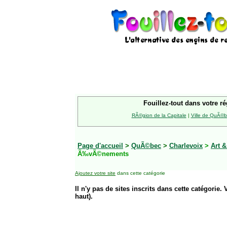
Fouillez-tout dans votre ré
RÃ©gion de la Capitale
|
Ville de QuÃ©
Page d'accueil
>
QuÃ©bec
>
Charlevoix
>
Art &
Ã‰vÃ©nements
Ajoutez votre site
dans cette catégorie
Il n'y pas de sites inscrits dans cette catégorie. 
haut).