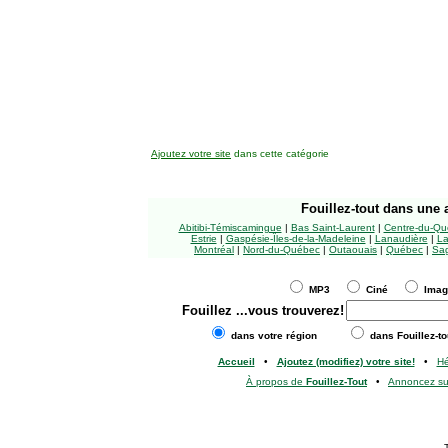
Ajoutez votre site
dans cette catégorie
Fouillez-tout
dans une a
Abitibi-Témiscamingue
|
Bas Saint-Laurent
|
Centre-du-Qu
Estrie
|
Gaspésie-Îles-de-la-Madeleine
|
Lanaudière
|
La
Montréal
|
Nord-du-Québec
|
Outaouais
|
Québec
|
Sag
MP3
Ciné
Ima
Fouillez
...vous trouverez!
dans votre région
dans Fouillez-to
Accueil
•
Ajoutez (modifiez) votre site!
•
H
À propos de
Fouillez-Tout
•
Annoncez s