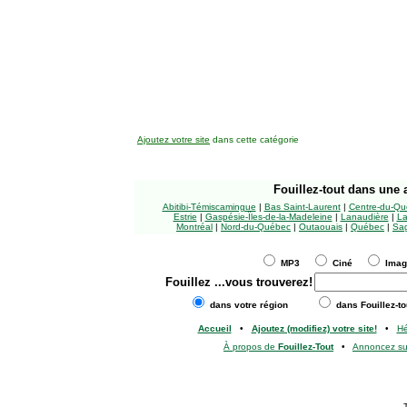
Ajoutez votre site
dans cette catégorie
Fouillez-tout
dans une a
Abitibi-Témiscamingue
|
Bas Saint-Laurent
|
Centre-du-Qu
Estrie
|
Gaspésie-Îles-de-la-Madeleine
|
Lanaudière
|
La
Montréal
|
Nord-du-Québec
|
Outaouais
|
Québec
|
Sag
MP3
Ciné
Ima
Fouillez
...vous trouverez!
dans votre région
dans Fouillez-to
Accueil
•
Ajoutez (modifiez) votre site!
•
H
À propos de
Fouillez-Tout
•
Annoncez s