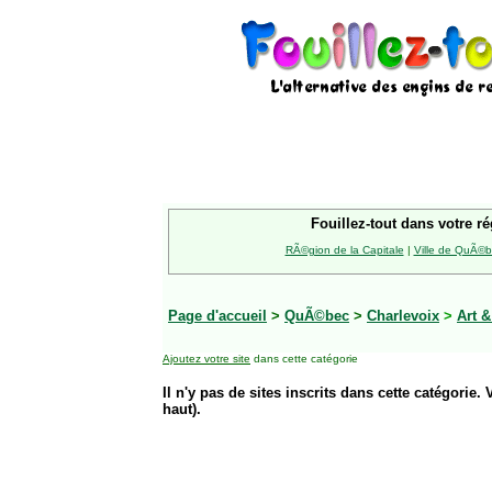
Fouillez-tout dans votre ré
RÃ©gion de la Capitale
|
Ville de QuÃ©
Page d'accueil
>
QuÃ©bec
>
Charlevoix
>
Art &
Ajoutez votre site
dans cette catégorie
Il n'y pas de sites inscrits dans cette catégorie. 
haut).