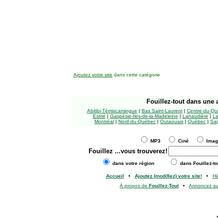
Ajoutez votre site
dans cette catégorie
Fouillez-tout
dans une a
Abitibi-Témiscamingue
|
Bas Saint-Laurent
|
Centre-du-Qu
Estrie
|
Gaspésie-Îles-de-la-Madeleine
|
Lanaudière
|
La
Montréal
|
Nord-du-Québec
|
Outaouais
|
Québec
|
Sag
MP3
Ciné
Ima
Fouillez
...vous trouverez!
dans votre région
dans Fouillez-to
Accueil
•
Ajoutez (modifiez) votre site!
•
H
À propos de
Fouillez-Tout
•
Annoncez s