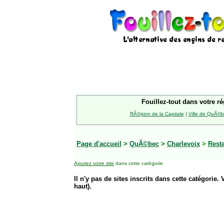
Fouillez-tout dans votre ré
RÃ©gion de la Capitale
|
Ville de QuÃ©
Page d'accueil
>
QuÃ©bec
>
Charlevoix
>
Rest
Ajoutez votre site
dans cette catégorie
Il n'y pas de sites inscrits dans cette catégorie. 
haut).