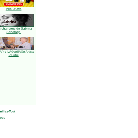
Villa D'Orta
s chansons de Sabrina
Sabotage
Ã¨ne LÃ©veillÃ©e Artiste
Peintre
uillez-Tout
nous