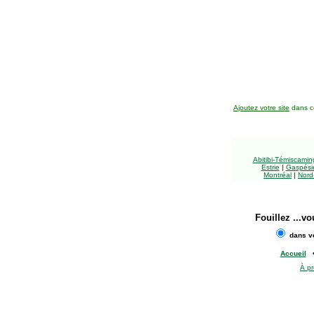
Ajoutez votre site
dans ce
Abitibi-Témiscami
Estrie
|
Gaspésie
Montréal
|
Nord
Fouillez
...vo
dans vo
Accueil
À p