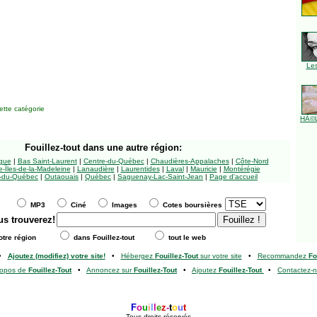
Le
tte catégorie
HÃ©l
Fouillez-tout
dans une autre région:
ngue
|
Bas Saint-Laurent
|
Centre-du-Québec
|
Chaudières-Appalaches
|
Côte-Nord
-Îles-de-la-Madeleine
|
Lanaudière
|
Laurentides
|
Laval
|
Mauricie
|
Montérégie
-du-Québec
|
Outaouais
|
Québec
|
Saguenay-Lac-Saint-Jean
|
Page d'accueil
MP3
Ciné
Images
Cotes boursières
us trouverez!
tre région
dans Fouillez-tout
tout le web
•
Ajoutez (modifiez) votre site!
•
Hébergez
Fouillez-Tout
sur votre site
•
Recommandez
Fo
ropos de
Fouillez-Tout
•
Annoncez sur
Fouillez-Tout
•
Ajoutez
Fouillez-Tout
•
Contactez-
F
o
u
i
l
l
e
z
-
t
o
u
t
Tous droits réservés