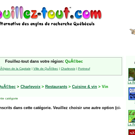
Fouillez-tout dans votre région:
QuÃ©bec
Ã©gion de la Capitale
|
Ville de QuÃ©bec
|
Charlevoix
|
Portneuf
La R
QuÃ©bec
>
Charlevoix
>
Restaurants
>
Cuisine & vin
> Vin
tte catégorie
inscrits dans cette catégorie. Veuillez choisir une autre option (ci-
La R