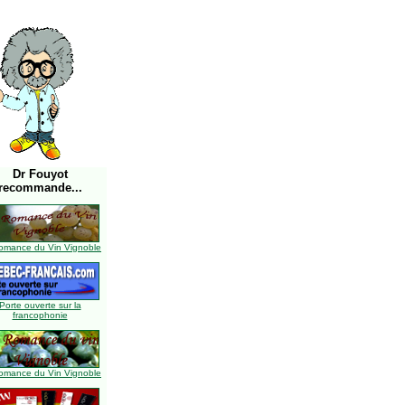
Dr Fouyot
recommande...
omance du Vin Vignoble
Porte ouverte sur la
francophonie
omance du Vin Vignoble