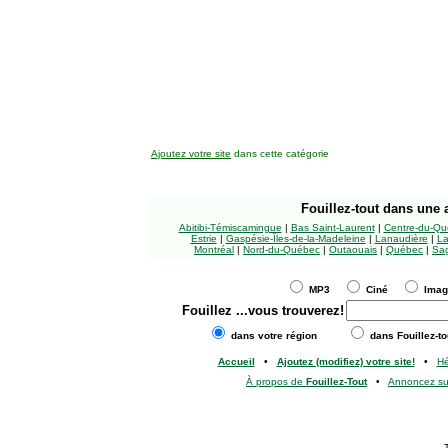
Ajoutez votre site
dans cette catégorie
Fouillez-tout
dans une a
Abitibi-Témiscamingue
|
Bas Saint-Laurent
|
Centre-du-Qu
Estrie
|
Gaspésie-Îles-de-la-Madeleine
|
Lanaudière
|
La
Montréal
|
Nord-du-Québec
|
Outaouais
|
Québec
|
Sag
MP3
Ciné
Ima
Fouillez
...vous trouverez!
dans votre région
dans Fouillez-to
Accueil
•
Ajoutez (modifiez) votre site!
•
H
À propos de
Fouillez-Tout
•
Annoncez s