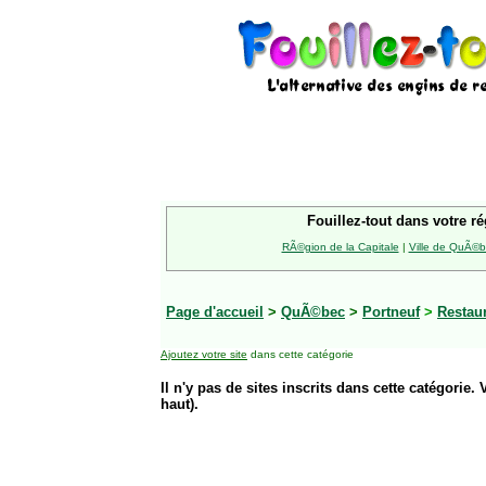
Fouillez-tout dans votre ré
RÃ©gion de la Capitale
|
Ville de QuÃ©
Page d'accueil
>
QuÃ©bec
>
Portneuf
>
Restau
Ajoutez votre site
dans cette catégorie
Il n'y pas de sites inscrits dans cette catégorie. 
haut).