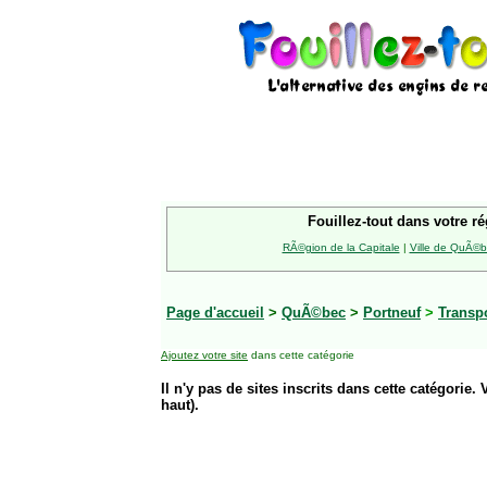
Fouillez-tout dans votre ré
RÃ©gion de la Capitale
|
Ville de QuÃ©
Page d'accueil
>
QuÃ©bec
>
Portneuf
>
Transp
Ajoutez votre site
dans cette catégorie
Il n'y pas de sites inscrits dans cette catégorie. 
haut).