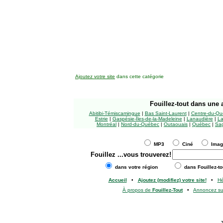
Ajoutez votre site
dans cette catégorie
Fouillez-tout
dans une a
Abitibi-Témiscamingue
|
Bas Saint-Laurent
|
Centre-du-Qu
Estrie
|
Gaspésie-Îles-de-la-Madeleine
|
Lanaudière
|
La
Montréal
|
Nord-du-Québec
|
Outaouais
|
Québec
|
Sag
MP3
Ciné
Ima
Fouillez
...vous trouverez!
dans votre région
dans Fouillez-to
Accueil
•
Ajoutez (modifiez) votre site!
•
H
À propos de
Fouillez-Tout
•
Annoncez s