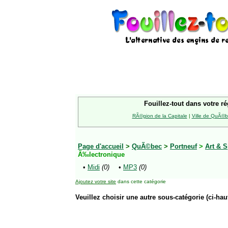
Fouillez-tout dans votre ré
RÃ©gion de la Capitale
|
Ville de QuÃ©
Page d'accueil
>
QuÃ©bec
>
Portneuf
>
Art & S
Ã‰lectronique
•
Midi
(0)
•
MP3
(0)
Ajoutez votre site
dans cette catégorie
Veuillez choisir une autre sous-catégorie (ci-haut