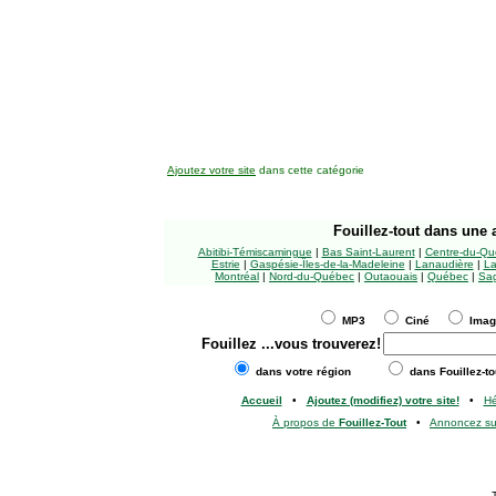
Ajoutez votre site
dans cette catégorie
Fouillez-tout
dans une a
Abitibi-Témiscamingue
|
Bas Saint-Laurent
|
Centre-du-Qu
Estrie
|
Gaspésie-Îles-de-la-Madeleine
|
Lanaudière
|
La
Montréal
|
Nord-du-Québec
|
Outaouais
|
Québec
|
Sag
MP3
Ciné
Ima
Fouillez
...vous trouverez!
dans votre région
dans Fouillez-to
Accueil
•
Ajoutez (modifiez) votre site!
•
H
À propos de
Fouillez-Tout
•
Annoncez s