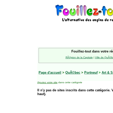
Fouillez-tout dans votre ré
RÃ©gion de la Capitale
|
Ville de QuÃ©
Page d'accueil
>
QuÃ©bec
>
Portneuf
>
Art & S
Ajoutez votre site
dans cette catégorie
Il n'y pas de sites inscrits dans cette catégorie. 
haut).