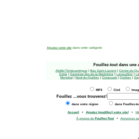
Ajoutez votre site
dans cette catégorie
Fouillez-tout
dans une a
Abitibi-Témiscamingue
|
Bas Saint-Laurent
|
Centre-du-Qu
Estrie
|
Gaspésie-Îles-de-la-Madeleine
|
Lanaudière
|
La
Montréal
|
Nord-du-Québec
|
Outaouais
|
Québec
|
Sag
MP3
Ciné
Ima
Fouillez
...vous trouverez!
dans votre région
dans Fouillez-to
Accueil
•
Ajoutez (modifiez) votre site!
•
H
À propos de
Fouillez-Tout
•
Annoncez s