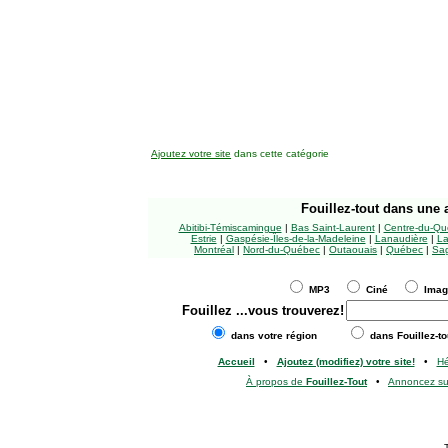
Ajoutez votre site
dans cette catégorie
Fouillez-tout
dans une a
Abitibi-Témiscamingue
|
Bas Saint-Laurent
|
Centre-du-Qu
Estrie
|
Gaspésie-Îles-de-la-Madeleine
|
Lanaudière
|
La
Montréal
|
Nord-du-Québec
|
Outaouais
|
Québec
|
Sag
MP3
Ciné
Ima
Fouillez
...vous trouverez!
dans votre région
dans Fouillez-to
Accueil
•
Ajoutez (modifiez) votre site!
•
H
À propos de
Fouillez-Tout
•
Annoncez s