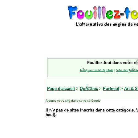
Fouillez-tout dans votre ré
RÃ©gion de la Capitale
|
Ville de QuÃ©
Page d'accueil
>
QuÃ©bec
>
Portneuf
>
Art & S
Ajoutez votre site
dans cette catégorie
Il n'y pas de sites inscrits dans cette catégorie. 
haut).