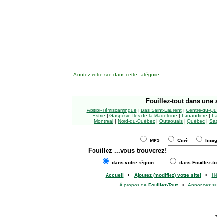
Ajoutez votre site
dans cette catégorie
Fouillez-tout
dans une a
Abitibi-Témiscamingue
|
Bas Saint-Laurent
|
Centre-du-Qu
Estrie
|
Gaspésie-Îles-de-la-Madeleine
|
Lanaudière
|
La
Montréal
|
Nord-du-Québec
|
Outaouais
|
Québec
|
Sag
MP3
Ciné
Ima
Fouillez
...vous trouverez!
dans votre région
dans Fouillez-to
Accueil
•
Ajoutez (modifiez) votre site!
•
H
À propos de
Fouillez-Tout
•
Annoncez s