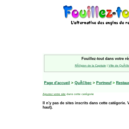
Fouillez-tout dans votre ré
RÃ©gion de la Capitale
|
Ville de QuÃ©
Page d'accueil
>
QuÃ©bec
>
Portneuf
>
Restau
Ajoutez votre site
dans cette catégorie
Il n'y pas de sites inscrits dans cette catégorie. 
haut).