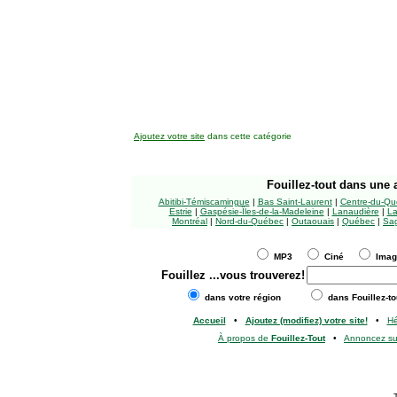
Ajoutez votre site
dans cette catégorie
Fouillez-tout
dans une a
Abitibi-Témiscamingue
|
Bas Saint-Laurent
|
Centre-du-Qu
Estrie
|
Gaspésie-Îles-de-la-Madeleine
|
Lanaudière
|
La
Montréal
|
Nord-du-Québec
|
Outaouais
|
Québec
|
Sag
MP3
Ciné
Ima
Fouillez
...vous trouverez!
dans votre région
dans Fouillez-to
Accueil
•
Ajoutez (modifiez) votre site!
•
H
À propos de
Fouillez-Tout
•
Annoncez s