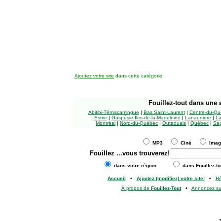
Ajoutez votre site
dans cette catégorie
Fouillez-tout
dans une a
Abitibi-Témiscamingue
|
Bas Saint-Laurent
|
Centre-du-Qu
Estrie
|
Gaspésie-Îles-de-la-Madeleine
|
Lanaudière
|
La
Montréal
|
Nord-du-Québec
|
Outaouais
|
Québec
|
Sag
MP3
Ciné
Ima
Fouillez
...vous trouverez!
dans votre région
dans Fouillez-to
Accueil
•
Ajoutez (modifiez) votre site!
•
H
À propos de
Fouillez-Tout
•
Annoncez s