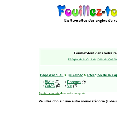
Fouillez-tout dans votre ré
RÃ©gion de la Capitale
|
Ville de QuÃ©
Page d'accueil
>
QuÃ©bec
>
RÃ©gion de la Cap
•
BiÃ¨re
(0)
•
Recettes
(0)
•
CafÃ©
(0)
•
Vin
(1)
Ajoutez votre site
dans cette catégorie
Veuillez choisir une autre sous-catégorie (ci-haut