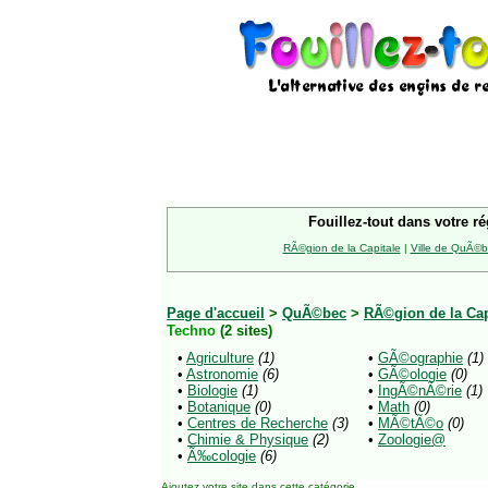
Fouillez-tout dans votre ré
RÃ©gion de la Capitale
|
Ville de QuÃ©
Page d'accueil
>
QuÃ©bec
>
RÃ©gion de la Cap
Techno
(2 sites)
•
Agriculture
(1)
•
GÃ©ographie
(1)
•
Astronomie
(6)
•
GÃ©ologie
(0)
•
Biologie
(1)
•
IngÃ©nÃ©rie
(1)
•
Botanique
(0)
•
Math
(0)
•
Centres de Recherche
(3)
•
MÃ©tÃ©o
(0)
•
Chimie & Physique
(2)
•
Zoologie@
•
Ã‰cologie
(6)
Ajoutez votre site
dans cette catégorie