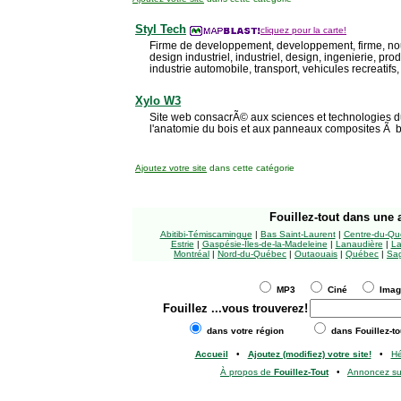
Styl Tech
cliquez pour la carte!
Firme de developpement, developpement, firme, nou
design industriel, industriel, design, ingenierie, pro
industrie automobile, transport, vehicules recreatifs,
Xylo W3
Site web consacrÃ© aux sciences et technologies 
l'anatomie du bois et aux panneaux composites Ã ba
Ajoutez votre site
dans cette catégorie
Fouillez-tout
dans une a
Abitibi-Témiscamingue
|
Bas Saint-Laurent
|
Centre-du-Qu
Estrie
|
Gaspésie-Îles-de-la-Madeleine
|
Lanaudière
|
La
Montréal
|
Nord-du-Québec
|
Outaouais
|
Québec
|
Sag
MP3
Ciné
Ima
Fouillez
...vous trouverez!
dans votre région
dans Fouillez-to
Accueil
•
Ajoutez (modifiez) votre site!
•
H
À propos de
Fouillez-Tout
•
Annoncez s