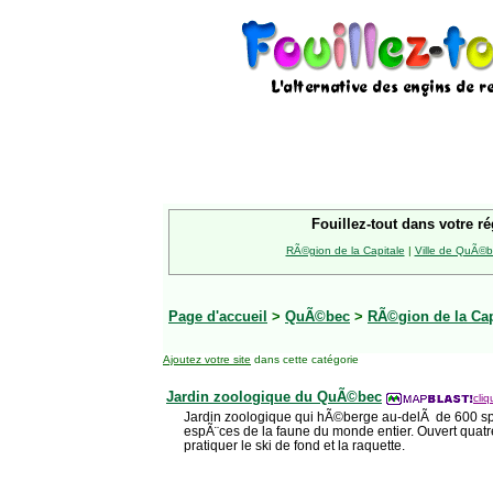
Fouillez-tout dans votre ré
RÃ©gion de la Capitale
|
Ville de QuÃ©
Page d'accueil
>
QuÃ©bec
>
RÃ©gion de la Cap
Ajoutez votre site
dans cette catégorie
Jardin zoologique du QuÃ©bec
cliq
Jardin zoologique qui hÃ©berge au-delÃ de 600 
espÃ¨ces de la faune du monde entier. Ouvert quatre
pratiquer le ski de fond et la raquette.