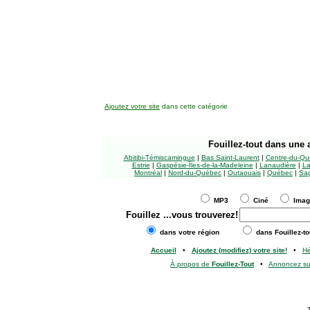
Ajoutez votre site
dans cette catégorie
Fouillez-tout
dans une a
Abitibi-Témiscamingue
|
Bas Saint-Laurent
|
Centre-du-Qu
Estrie
|
Gaspésie-Îles-de-la-Madeleine
|
Lanaudière
|
La
Montréal
|
Nord-du-Québec
|
Outaouais
|
Québec
|
Sag
MP3
Ciné
Ima
Fouillez
...vous trouverez!
dans votre région
dans Fouillez-to
Accueil
•
Ajoutez (modifiez) votre site!
•
H
À propos de
Fouillez-Tout
•
Annoncez s