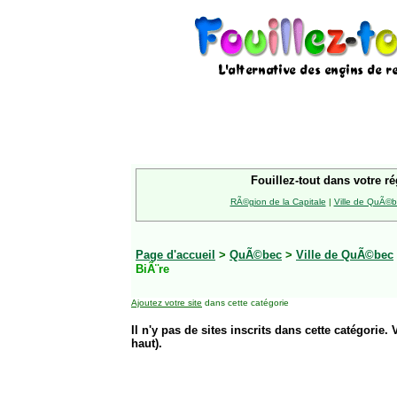
Fouillez-tout dans votre ré
RÃ©gion de la Capitale
|
Ville de QuÃ©
Page d'accueil
>
QuÃ©bec
>
Ville de QuÃ©bec
BiÃ¨re
Ajoutez votre site
dans cette catégorie
Il n'y pas de sites inscrits dans cette catégorie. 
haut).