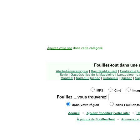
Ajoutez votre site
dans cette catégorie
Fouillez-tout
dans une a
Abitibi-Témiscamingue
|
Bas Saint-Laurent
|
Centre-du-Qu
Estrie
|
Gaspésie-Îles-de-la-Madeleine
|
Lanaudière
|
La
Montréal
|
Nord-du-Québec
|
Outaouais
|
Québec
|
Sag
MP3
Ciné
Ima
Fouillez
...vous trouverez!
dans votre région
dans Fouillez-to
Accueil
•
Ajoutez (modifiez) votre site!
•
H
À propos de
Fouillez-Tout
•
Annoncez s