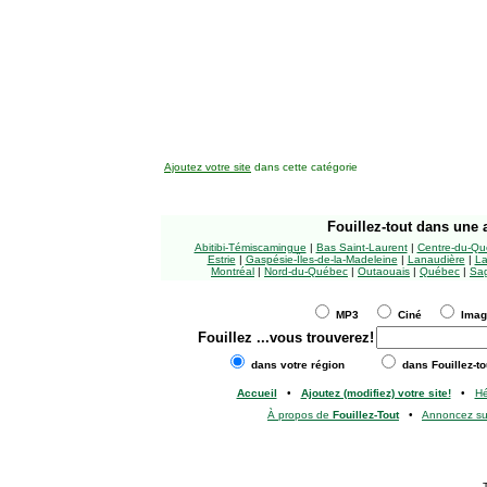
Ajoutez votre site
dans cette catégorie
Fouillez-tout
dans une a
Abitibi-Témiscamingue
|
Bas Saint-Laurent
|
Centre-du-Qu
Estrie
|
Gaspésie-Îles-de-la-Madeleine
|
Lanaudière
|
La
Montréal
|
Nord-du-Québec
|
Outaouais
|
Québec
|
Sag
MP3
Ciné
Ima
Fouillez
...vous trouverez!
dans votre région
dans Fouillez-to
Accueil
•
Ajoutez (modifiez) votre site!
•
H
À propos de
Fouillez-Tout
•
Annoncez s