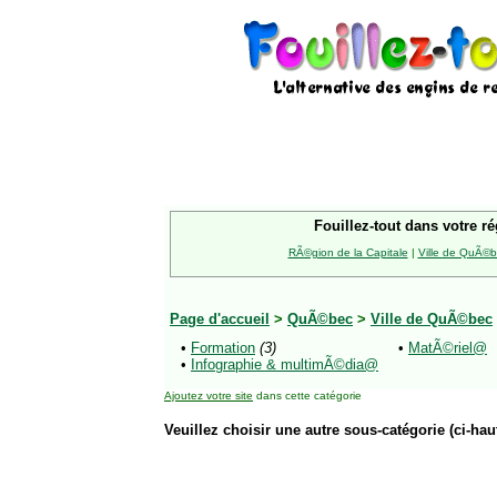
Fouillez-tout dans votre ré
RÃ©gion de la Capitale
|
Ville de QuÃ©
Page d'accueil
>
QuÃ©bec
>
Ville de QuÃ©bec
•
Formation
(3)
•
MatÃ©riel@
•
Infographie & multimÃ©dia@
Ajoutez votre site
dans cette catégorie
Veuillez choisir une autre sous-catégorie (ci-haut