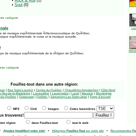
•
Rock & Roll
(1)
•
Soul
(0)
tte catégorie
inale
Le
pe de musique expÃ©rimentale Ã©lectroacoustique de QuÃ©bec.
usique expÃ©rimentale, le noise et la musique actuelle.
y
HÃ©l
pe de musique expÃ©rimentale de la rÃ©gion de QuÃ©bec.
tte catégorie
Fouillez-tout
dans une autre région:
ngue
|
Bas Saint-Laurent
|
Centre-du-Québec
|
Chaudières-Appalaches
|
Côte-Nord
-Îles-de-la-Madeleine
|
Lanaudière
|
Laurentides
|
Laval
|
Mauricie
|
Montérégie
-du-Québec
|
Outaouais
|
Québec
|
Saguenay-Lac-Saint-Jean
|
Page d'accueil
MP3
Ciné
Images
Cotes boursières
us trouverez!
tre région
dans Fouillez-tout
tout le web
•
Ajoutez (modifiez) votre site!
•
Hébergez
Fouillez-Tout
sur votre site
•
Recommandez
Fo