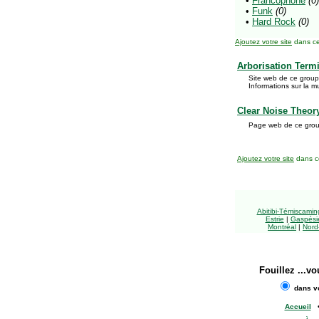
•
Francophone
(0)
•
Funk
(0)
•
Hard Rock
(0)
Ajoutez votre site
dans ce
Arborisation Term
Site web de ce grou
Informations sur la m
Clear Noise Theor
Page web de ce grou
Ajoutez votre site
dans ce
Abitibi-Témiscami
Estrie
|
Gaspésie
Montréal
|
Nord
Fouillez
...vo
dans vo
Accueil