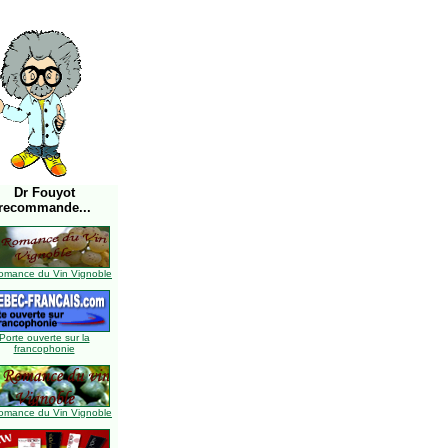
Dr Fouyot
recommande...
omance du Vin Vignoble
Porte ouverte sur la
francophonie
omance du Vin Vignoble