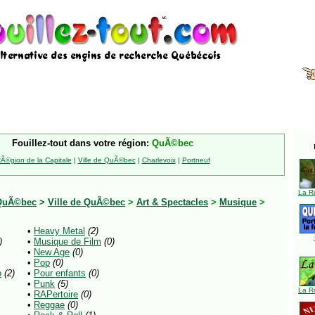
Fouillez-tout dans votre région:
QuÃ©bec
Ã©gion de la Capitale
|
Ville de QuÃ©bec
|
Charlevoix
|
Portneuf
La R
QuÃ©bec
>
Ville de QuÃ©bec
>
Art & Spectacles
>
Musique
>
•
Heavy Metal
(2)
)
•
Musique de Film
(0)
•
New Age
(0)
•
Pop
(0)
o
(2)
•
Pour enfants
(0)
•
Punk
(5)
La R
•
RAPertoire
(0)
•
Reggae
(0)