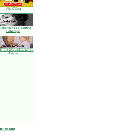
Villa D'Orta
s chansons de Sabrina
Sabotage
Ã¨ne LÃ©veillÃ©e Artiste
Peintre
uillez-Tout