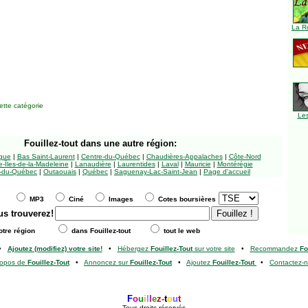
La R
tte catégorie
Le
Fouillez-tout
dans une autre région:
ngue
|
Bas Saint-Laurent
|
Centre-du-Québec
|
Chaudières-Appalaches
|
Côte-Nord
-Îles-de-la-Madeleine
|
Lanaudière
|
Laurentides
|
Laval
|
Mauricie
|
Montérégie
-du-Québec
|
Outaouais
|
Québec
|
Saguenay-Lac-Saint-Jean
|
Page d'accueil
MP3
Ciné
Images
Cotes boursières
us trouverez!
tre région
dans Fouillez-tout
tout le web
•
Ajoutez (modifiez) votre site!
•
Hébergez
Fouillez-Tout
sur votre site
•
Recommandez
Fo
ropos de
Fouillez-Tout
•
Annoncez sur
Fouillez-Tout
•
Ajoutez
Fouillez-Tout
•
Contactez-
F
o
u
i
l
l
e
z
-
t
o
u
t
Tous droits réservés