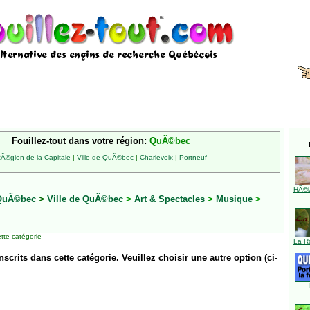
Fouillez-tout dans votre région:
QuÃ©bec
Ã©gion de la Capitale
|
Ville de QuÃ©bec
|
Charlevoix
|
Portneuf
HÃ©l
QuÃ©bec
>
Ville de QuÃ©bec
>
Art & Spectacles
>
Musique
>
tte catégorie
La R
inscrits dans cette catégorie. Veuillez choisir une autre option (ci-