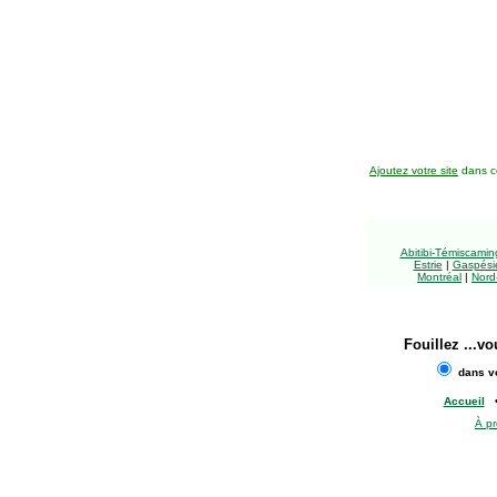
Ajoutez votre site
dans ce
Abitibi-Témiscami
Estrie
|
Gaspésie
Montréal
|
Nord
Fouillez
...vo
dans vo
Accueil
À p