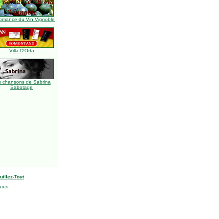
omance du Vin Vignoble
Villa D'Orta
s chansons de Sabrina
Sabotage
uillez-Tout
nous