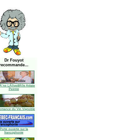
Dr Fouyot
recommande...
Ã¨ne LÃ©veillÃ©e Artiste
Peintre
omance du Vin Vignoble
Porte ouverte sur la
francophonie