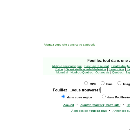
Ajoutez votre site
dans cette catégorie
Fouillez-tout
dans une a
Abitibi-Témiscamingue
|
Bas Saint-Laurent
|
Centre-du-Qu
Estrie
|
Gaspésie-Îles-de-la-Madeleine
|
Lanaudière
|
La
Montréal
|
Nord-du-Québec
|
Outaouais
|
Québec
|
Sag
MP3
Ciné
Ima
Fouillez
...vous trouverez!
dans votre région
dans Fouillez-to
Accueil
•
Ajoutez (modifiez) votre site!
•
H
À propos de
Fouillez-Tout
•
Annoncez s