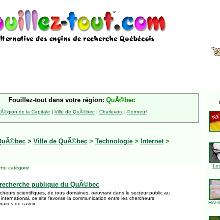
Fouillez-tout dans votre région:
QuÃ©bec
Ã©gion de la Capitale
|
Ville de QuÃ©bec
|
Charlevoix
|
Portneuf
QuÃ©bec
>
Ville de QuÃ©bec
>
Technologie
>
Internet
>
Le
tte catégorie
 recherche publique du QuÃ©bec
cheurs scientifiques, de tous domaines, oeuvrant dans le secteur public au
ternational, ce site favorise la communication entre les chercheurs,
HÃ©l
enaires du savoir.