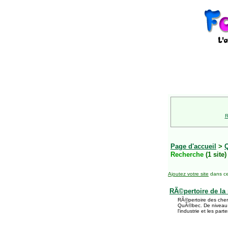
R
Page d'accueil
>
Recherche
(1 site)
Ajoutez votre site
dans ce
RÃ©pertoire de la
RÃ©pertoire des cher
QuÃ©bec. De niveau in
l'industrie et les part