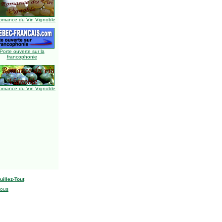
omance du Vin Vignoble
Porte ouverte sur la
francophonie
omance du Vin Vignoble
uillez-Tout
nous