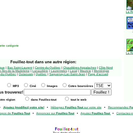
La R
tte catégorie
La R
Fouillez-tout
dans une autre région:
ngue
|
Bas Saint-Laurent
|
Centre-du-Québec
|
Chaudières-Appalaches
|
Côte-Nord
-Îles-de-la-Madeleine
|
Lanaudière
|
Laurentides
|
Laval
|
Mauricie
|
Montérégie
-du-Québec
|
Outaouais
|
Québec
|
Saguenay-Lac-Saint-Jean
|
Page d'accueil
MP3
Ciné
Images
Cotes boursières
us trouverez!
tre région
dans Fouillez-tout
tout le web
•
Ajoutez (modifiez) votre site!
•
Hébergez
Fouillez-Tout
sur votre site
•
Recommandez
Fo
ropos de
Fouillez-Tout
•
Annoncez sur
Fouillez-Tout
•
Ajoutez
Fouillez-Tout
•
Contactez-
F
o
u
i
l
l
e
z
-
t
o
u
t
Tous droits réservés