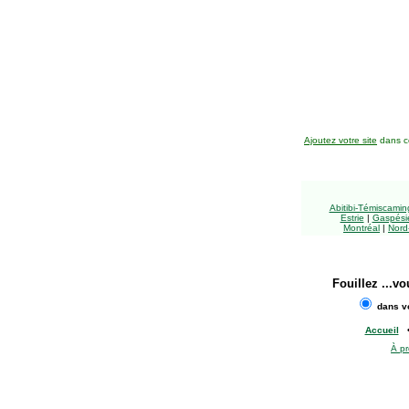
Ajoutez votre site
dans ce
Abitibi-Témiscami
Estrie
|
Gaspésie
Montréal
|
Nord
Fouillez
...vo
dans vo
Accueil
À p