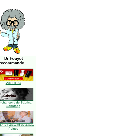
Dr Fouyot
recommande...
Villa D'Orta
s chansons de Sabrina
Sabotage
Ã¨ne LÃ©veillÃ©e Artiste
Peintre