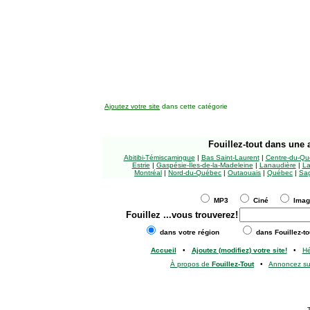
Ajoutez votre site
dans cette catégorie
Fouillez-tout
dans une a
Abitibi-Témiscamingue
|
Bas Saint-Laurent
|
Centre-du-Qu
Estrie
|
Gaspésie-Îles-de-la-Madeleine
|
Lanaudière
|
La
Montréal
|
Nord-du-Québec
|
Outaouais
|
Québec
|
Sag
MP3
Ciné
Ima
Fouillez
...vous trouverez!
dans votre région
dans Fouillez-to
Accueil
•
Ajoutez (modifiez) votre site!
•
H
À propos de
Fouillez-Tout
•
Annoncez s