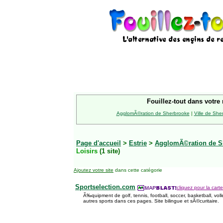
Fouillez-tout dans votre 
AgglomÃ©ration de Sherbrooke
|
Ville de She
Page d'accueil
>
Estrie
>
AgglomÃ©ration de S
Loisirs
(1 site)
Ajoutez votre site
dans cette catégorie
Sportselection.com
cliquez pour la carte
Ã‰quipment de golf, tennis, football, soccer, basketball, volle
autres sports dans ces pages. Site bilingue et sÃ©curitaire.