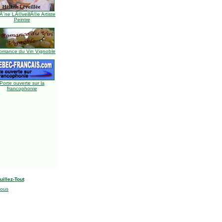
Ã¨ne LÃ©veillÃ©e Artiste
Peintre
omance du Vin Vignoble
Porte ouverte sur la
francophonie
uillez-Tout
nous