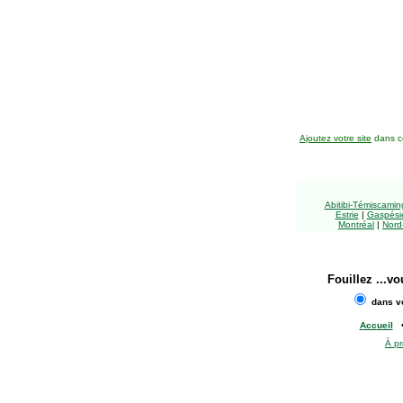
Ajoutez votre site
dans ce
Abitibi-Témiscami
Estrie
|
Gaspésie
Montréal
|
Nord
Fouillez
...vo
dans vo
Accueil
À p