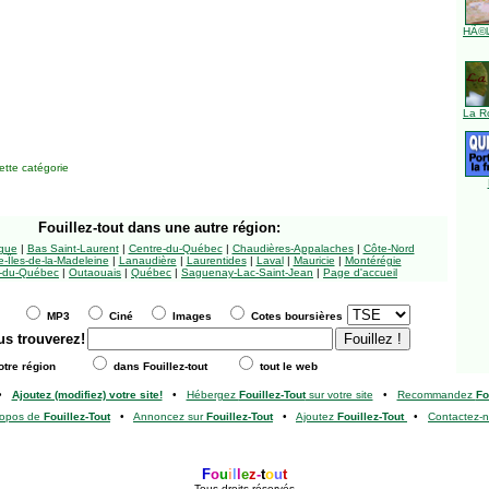
HÃ©l
La R
tte catégorie
Fouillez-tout
dans une autre région:
ngue
|
Bas Saint-Laurent
|
Centre-du-Québec
|
Chaudières-Appalaches
|
Côte-Nord
-Îles-de-la-Madeleine
|
Lanaudière
|
Laurentides
|
Laval
|
Mauricie
|
Montérégie
-du-Québec
|
Outaouais
|
Québec
|
Saguenay-Lac-Saint-Jean
|
Page d'accueil
MP3
Ciné
Images
Cotes boursières
us trouverez!
tre région
dans Fouillez-tout
tout le web
•
Ajoutez (modifiez) votre site!
•
Hébergez
Fouillez-Tout
sur votre site
•
Recommandez
Fo
ropos de
Fouillez-Tout
•
Annoncez sur
Fouillez-Tout
•
Ajoutez
Fouillez-Tout
•
Contactez-
F
o
u
i
l
l
e
z
-
t
o
u
t
Tous droits réservés