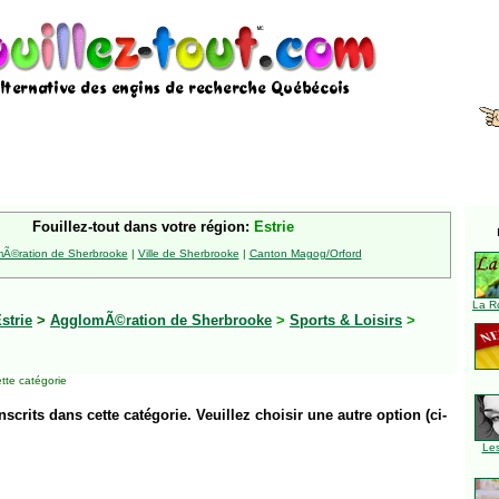
Fouillez-tout dans votre région:
Estrie
Ã©ration de Sherbrooke
|
Ville de Sherbrooke
|
Canton Magog/Orford
La R
strie
>
AgglomÃ©ration de Sherbrooke
>
Sports & Loisirs
>
tte catégorie
inscrits dans cette catégorie. Veuillez choisir une autre option (ci-
Le