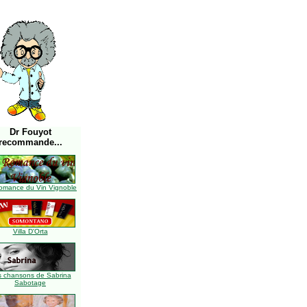
Dr Fouyot
recommande...
omance du Vin Vignoble
Villa D'Orta
s chansons de Sabrina
Sabotage