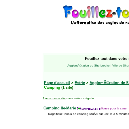
Fouillez-tout dans votre 
AgglomÃ©ration de Sherbrooke
|
Ville de She
Page d'accueil
>
Estrie
>
AgglomÃ©ration de S
Camping
(1 site)
Ajoutez votre site
dans cette catégorie
Camping Ile-Marie
cliquez pour la carte!
Magnifique terrain de camping situÃ© sur une ile a 5 minutes