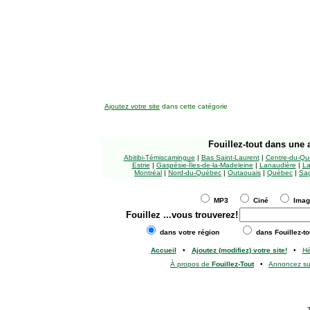
Ajoutez votre site
dans cette catégorie
Fouillez-tout
dans une a
Abitibi-Témiscamingue
|
Bas Saint-Laurent
|
Centre-du-Qu
Estrie
|
Gaspésie-Îles-de-la-Madeleine
|
Lanaudière
|
La
Montréal
|
Nord-du-Québec
|
Outaouais
|
Québec
|
Sag
MP3
Ciné
Ima
Fouillez
...vous trouverez!
dans votre région
dans Fouillez-to
Accueil
•
Ajoutez (modifiez) votre site!
•
H
À propos de
Fouillez-Tout
•
Annoncez s