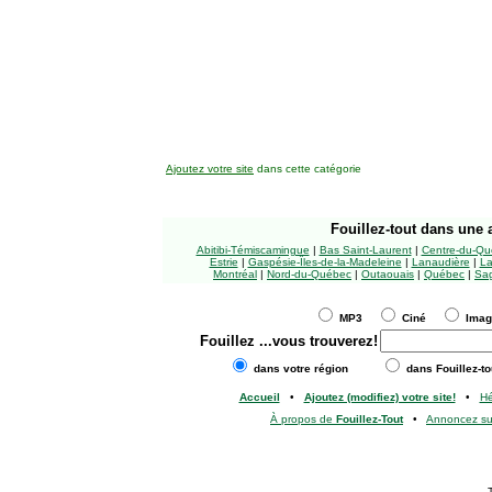
Ajoutez votre site
dans cette catégorie
Fouillez-tout
dans une a
Abitibi-Témiscamingue
|
Bas Saint-Laurent
|
Centre-du-Qu
Estrie
|
Gaspésie-Îles-de-la-Madeleine
|
Lanaudière
|
La
Montréal
|
Nord-du-Québec
|
Outaouais
|
Québec
|
Sag
MP3
Ciné
Ima
Fouillez
...vous trouverez!
dans votre région
dans Fouillez-to
Accueil
•
Ajoutez (modifiez) votre site!
•
H
À propos de
Fouillez-Tout
•
Annoncez s