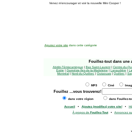
Venez m'encourager et voir la nouvelle Mini Cooper !
Ajoutez votre site
dans cette catégorie
Fouillez-tout
dans une a
Abitibi-Témiscamingue
|
Bas Saint-Laurent
|
Centre-du-Qu
Estrie
|
Gaspésie-Îles-de-la-Madeleine
|
Lanaudière
|
La
Montréal
|
Nord-du-Québec
|
Outaouais
|
Québec
|
Sag
MP3
Ciné
Ima
Fouillez
...vous trouverez!
dans votre région
dans Fouillez-to
Accueil
•
Ajoutez (modifiez) votre site!
•
H
À propos de
Fouillez-Tout
•
Annoncez s