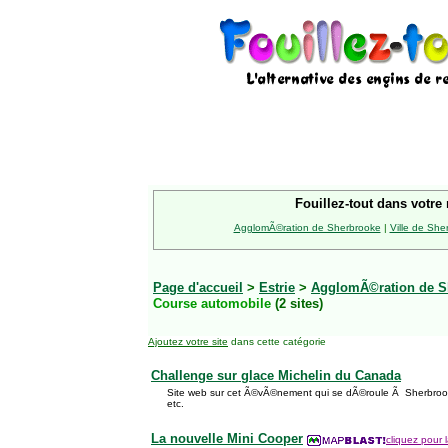
Fouillez-tout dans votre 
AgglomÃ©ration de Sherbrooke
|
Ville de She
Page d'accueil
>
Estrie
>
AgglomÃ©ration de S
Course automobile
(2 sites)
Ajoutez votre site
dans cette catégorie
Challenge sur glace Michelin du Canada
Site web sur cet Ã©vÃ©nement qui se dÃ©roule Ã Sherbrook
etc.
La nouvelle Mini Cooper
cliquez pour l