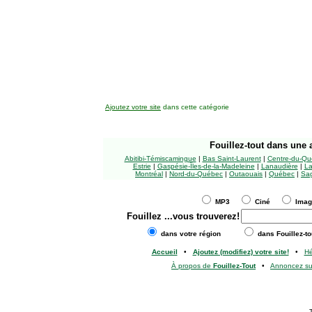
Ajoutez votre site
dans cette catégorie
Fouillez-tout
dans une a
Abitibi-Témiscamingue
|
Bas Saint-Laurent
|
Centre-du-Qu
Estrie
|
Gaspésie-Îles-de-la-Madeleine
|
Lanaudière
|
La
Montréal
|
Nord-du-Québec
|
Outaouais
|
Québec
|
Sag
MP3
Ciné
Ima
Fouillez
...vous trouverez!
dans votre région
dans Fouillez-to
Accueil
•
Ajoutez (modifiez) votre site!
•
H
À propos de
Fouillez-Tout
•
Annoncez s