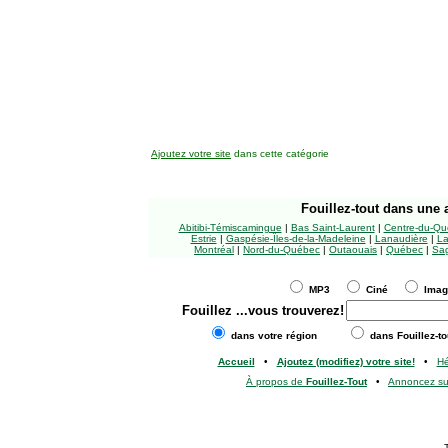
Ajoutez votre site
dans cette catégorie
Fouillez-tout
dans une a
Abitibi-Témiscamingue
|
Bas Saint-Laurent
|
Centre-du-Qu
Estrie
|
Gaspésie-Îles-de-la-Madeleine
|
Lanaudière
|
La
Montréal
|
Nord-du-Québec
|
Outaouais
|
Québec
|
Sag
MP3
Ciné
Ima
Fouillez
...vous trouverez!
dans votre région
dans Fouillez-to
Accueil
•
Ajoutez (modifiez) votre site!
•
H
À propos de
Fouillez-Tout
•
Annoncez s