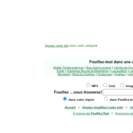
Ajoutez votre site
dans cette catégorie
Fouillez-tout
dans une a
Abitibi-Témiscamingue
|
Bas Saint-Laurent
|
Centre-du-Qu
Estrie
|
Gaspésie-Îles-de-la-Madeleine
|
Lanaudière
|
La
Montréal
|
Nord-du-Québec
|
Outaouais
|
Québec
|
Sag
MP3
Ciné
Ima
Fouillez
...vous trouverez!
dans votre région
dans Fouillez-to
Accueil
•
Ajoutez (modifiez) votre site!
•
H
À propos de
Fouillez-Tout
•
Annoncez s