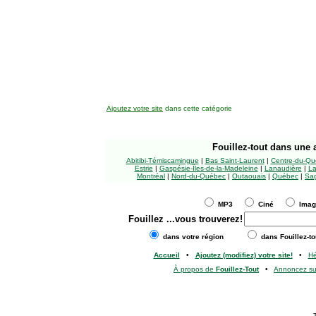
Ajoutez votre site
dans cette catégorie
Fouillez-tout
dans une a
Abitibi-Témiscamingue
|
Bas Saint-Laurent
|
Centre-du-Qu
Estrie
|
Gaspésie-Îles-de-la-Madeleine
|
Lanaudière
|
La
Montréal
|
Nord-du-Québec
|
Outaouais
|
Québec
|
Sag
MP3
Ciné
Ima
Fouillez
...vous trouverez!
dans votre région
dans Fouillez-to
Accueil
•
Ajoutez (modifiez) votre site!
•
H
À propos de
Fouillez-Tout
•
Annoncez s