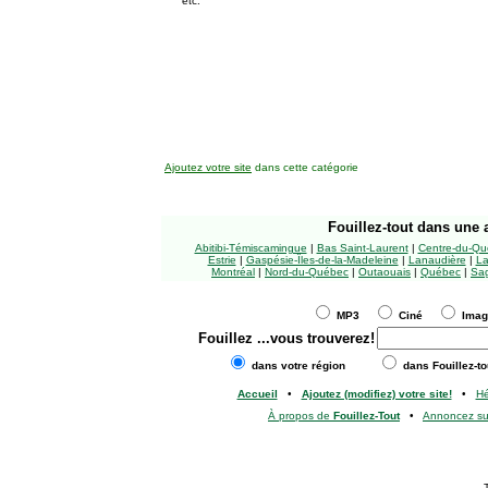
etc.
Ajoutez votre site
dans cette catégorie
Fouillez-tout
dans une a
Abitibi-Témiscamingue
|
Bas Saint-Laurent
|
Centre-du-Qu
Estrie
|
Gaspésie-Îles-de-la-Madeleine
|
Lanaudière
|
La
Montréal
|
Nord-du-Québec
|
Outaouais
|
Québec
|
Sag
MP3
Ciné
Ima
Fouillez
...vous trouverez!
dans votre région
dans Fouillez-to
Accueil
•
Ajoutez (modifiez) votre site!
•
H
À propos de
Fouillez-Tout
•
Annoncez s