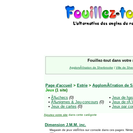
Fouillez-tout dans votre 
AgglomÃ©ration de Sherbrooke
|
Ville de She
Page d'accueil
>
Estrie
>
AgglomÃ©ration de S
Jeux
(1 site)
•
Ã‰checs
(0)
•
Jeux de has
•
Ã‰nigmes & Jeu-concours
(0)
•
Jeux de rÃ
•
Jeux de cartes
(0)
•
Jeux par co
Ajoutez votre site
dans cette catégorie
Dimension J.M.M. inc.
Magasin de jeux vidÃ©os sur console dans ces pages: Nint