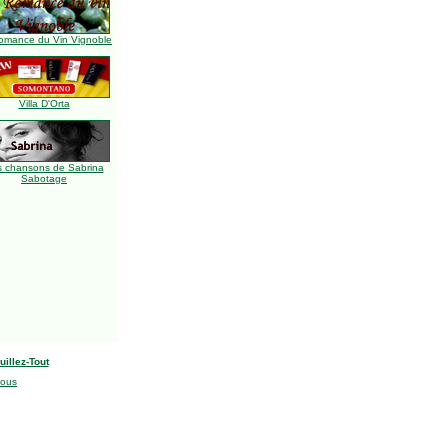
omance du Vin Vignoble
Villa D'Orta
s chansons de Sabrina
Sabotage
uillez-Tout
nous