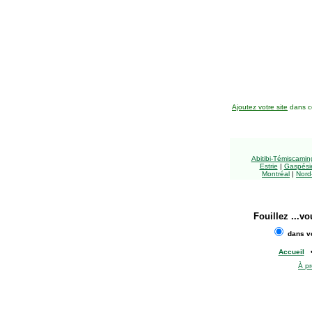
Ajoutez votre site
dans ce
Abitibi-Témiscami
Estrie
|
Gaspésie
Montréal
|
Nord
Fouillez
...vo
dans vo
Accueil
À p