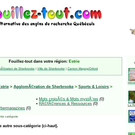
Fouillez-tout dans votre région:
Estrie
Ã©ration de Sherbrooke
|
Ville de Sherbrooke
|
Canton Magog/Orford
HÃ©l
strie
>
AgglomÃ©ration de Sherbrooke
>
Sports & Loisirs
>
•
Mots croisÃ©s & Mots mystÃ¨res
(0)
•
RÃ©fÃ©rences & Ressources
(0)
La R
ybermagazines
(0)
tte catégorie
e autre sous-catégorie (ci-haut).