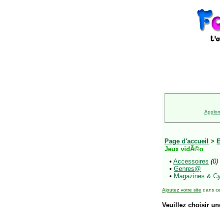
Agglom
Page d'accueil
>
E
Jeux vidÃ©o
•
Accessoires
(0)
•
Genres@
•
Magazines & C
Ajoutez votre site
dans ce
Veuillez choisir un