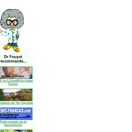
Dr Fouyot
recommande...
Ã¨ne LÃ©veillÃ©e Artiste
Peintre
omance du Vin Vignoble
Porte ouverte sur la
francophonie