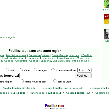
La R
tte catégorie
Le
Fouillez-tout
dans une autre région:
ngue
|
Bas Saint-Laurent
|
Centre-du-Québec
|
Chaudières-Appalaches
|
Côte-Nord
-Îles-de-la-Madeleine
|
Lanaudière
|
Laurentides
|
Laval
|
Mauricie
|
Montérégie
-du-Québec
|
Outaouais
|
Québec
|
Saguenay-Lac-Saint-Jean
|
Page d'accueil
MP3
Ciné
Images
Cotes boursières
us trouverez!
tre région
dans Fouillez-tout
tout le web
•
Ajoutez (modifiez) votre site!
•
Hébergez
Fouillez-Tout
sur votre site
•
Recommandez
Fo
ropos de
Fouillez-Tout
•
Annoncez sur
Fouillez-Tout
•
Ajoutez
Fouillez-Tout
•
Contactez-
F
o
u
i
l
l
e
z
-
t
o
u
t
Tous droits réservés