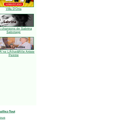
Villa D'Orta
s chansons de Sabrina
Sabotage
Ã¨ne LÃ©veillÃ©e Artiste
Peintre
uillez-Tout
nous