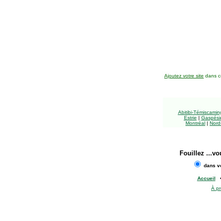
Ajoutez votre site
dans ce
Abitibi-Témiscami
Estrie
|
Gaspésie
Montréal
|
Nord
Fouillez
...vo
dans vo
Accueil
À p