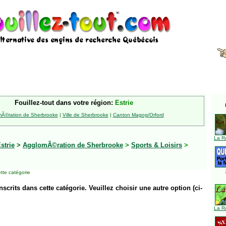
Fouillez-tout dans votre région:
Estrie
Ã©ration de Sherbrooke
|
Ville de Sherbrooke
|
Canton Magog/Orford
La R
strie
>
AgglomÃ©ration de Sherbrooke
>
Sports & Loisirs
>
tte catégorie
inscrits dans cette catégorie. Veuillez choisir une autre option (ci-
La R