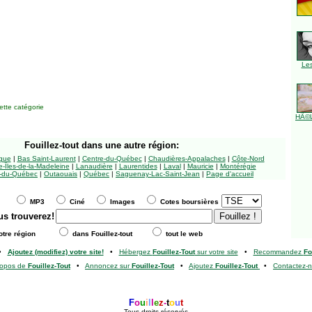
Le
tte catégorie
HÃ©l
Fouillez-tout
dans une autre région:
ngue
|
Bas Saint-Laurent
|
Centre-du-Québec
|
Chaudières-Appalaches
|
Côte-Nord
-Îles-de-la-Madeleine
|
Lanaudière
|
Laurentides
|
Laval
|
Mauricie
|
Montérégie
-du-Québec
|
Outaouais
|
Québec
|
Saguenay-Lac-Saint-Jean
|
Page d'accueil
MP3
Ciné
Images
Cotes boursières
us trouverez!
tre région
dans Fouillez-tout
tout le web
•
Ajoutez (modifiez) votre site!
•
Hébergez
Fouillez-Tout
sur votre site
•
Recommandez
Fo
ropos de
Fouillez-Tout
•
Annoncez sur
Fouillez-Tout
•
Ajoutez
Fouillez-Tout
•
Contactez-
F
o
u
i
l
l
e
z
-
t
o
u
t
Tous droits réservés