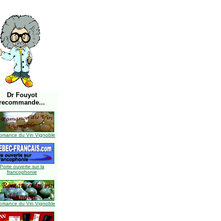
Dr Fouyot
recommande...
omance du Vin Vignoble
Porte ouverte sur la
francophonie
omance du Vin Vignoble